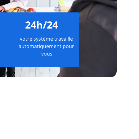
24h/24
votre système travaille 
automatiquement pour 
vous